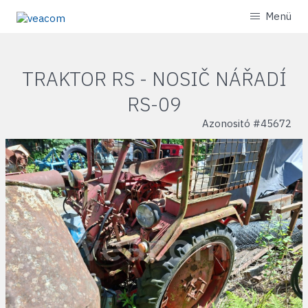
Menü
TRAKTOR RS - NOSIČ NÁŘADÍ
RS-09
Azonositó #
45672