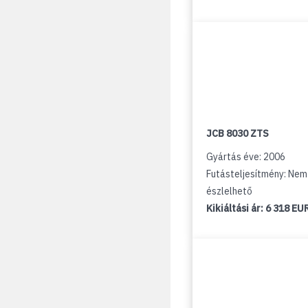
JCB 8030 ZTS
Gyártás éve: 2006
Futásteljesítmény: Nem
észlelhető
Kikiáltási ár:
6 318 EU