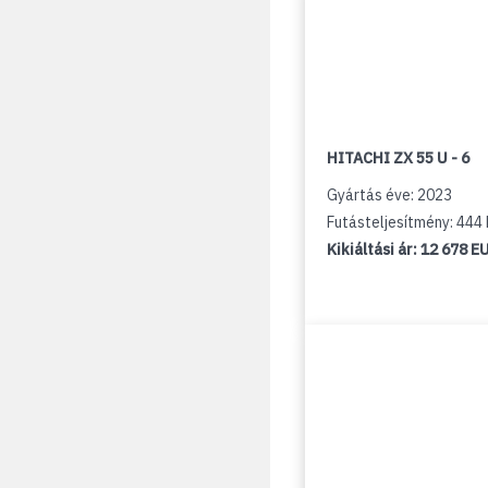
HITACHI ZX 55 U - 6
Gyártás éve: 2023
Futásteljesítmény: 44
Kikiáltási ár:
12 678 E