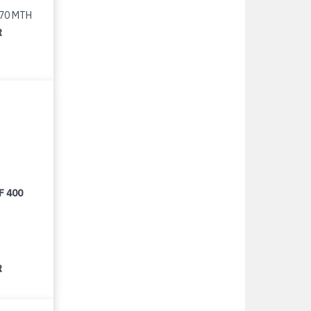
370 MTH
R
F 400
R