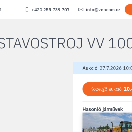
t
+420 255 739 707
info@veacom.cz
STAVOSTROJ VV 10
Aukció
27.7.2026 10:0
Közelgő aukció:
10.
Hasonló járművek