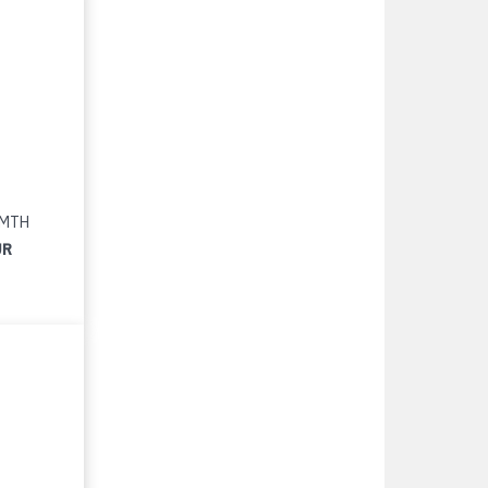
4 MTH
UR