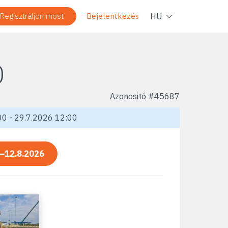
Navig
HU
Regisztráljon most
Bejelentkezés
0
Azonositó #
45687
0 - 29.7.2026 12:00
—12.8.2026