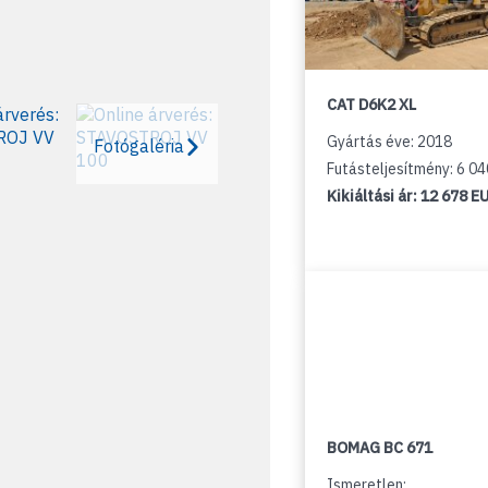
CAT D6K2 XL
Gyártás éve: 2018
Fotógaléria
Futásteljesítmény: 6 0
Kikiáltási ár:
12 678 E
BOMAG BC 671
Ismeretlen: