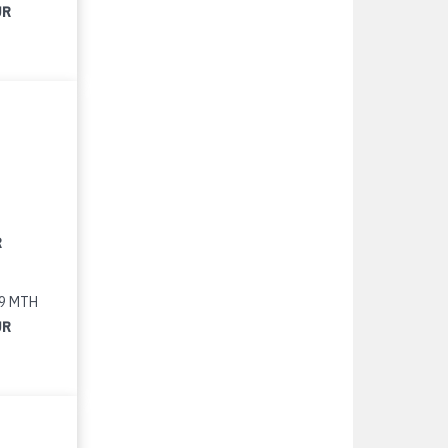
UR
R
79 MTH
UR