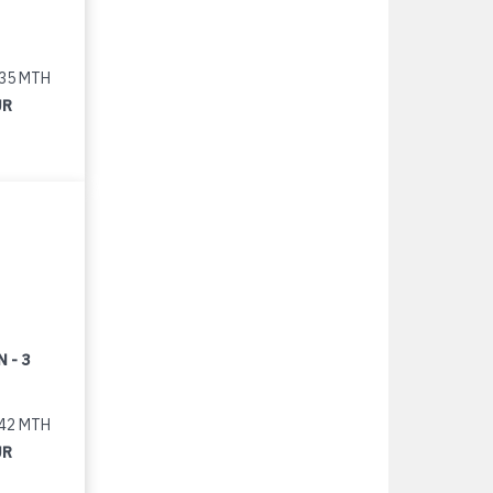
235 MTH
UR
 - 3
442 MTH
UR