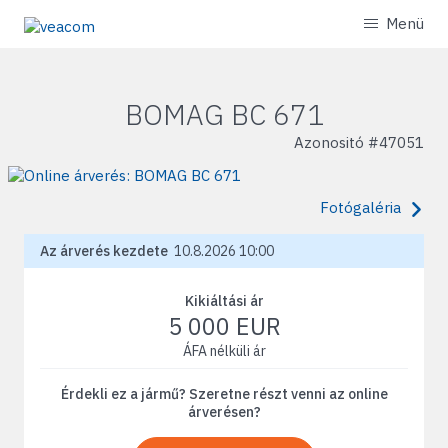
Menü
BOMAG BC 671
Azonositó #
47051
Fotógaléria
Az árverés kezdete
10.8.2026 10:00
Kikiáltási ár
5 000 EUR
ÁFA nélküli ár
Érdekli ez a jármű? Szeretne részt venni az online
árverésen?