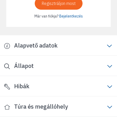
Regisztráljon most
Már van fiókja?
Bejelentkezés
Alapvető adatok
Állapot
Hibák
Túra és megállóhely