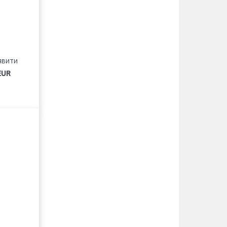
явити
EUR