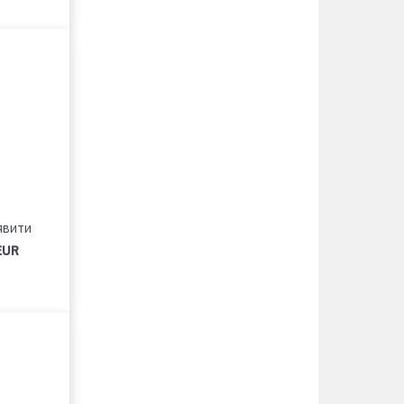
явити
EUR