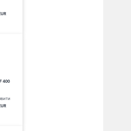
EUR
F 400
явити
EUR