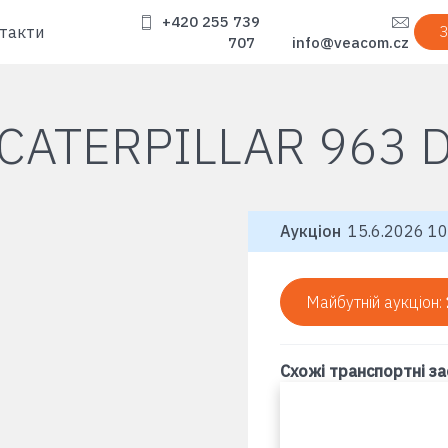
+420 255 739
такти
З
707
info@veacom.cz
CATERPILLAR 963 
Аукціон
15.6.2026 10
Майбутній аукціон:
Схожі транспортні з