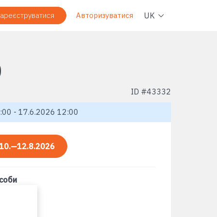
Навіг
UK
ареєструватися
Авторизуватися
D
ID #
43332
:00 - 17.6.2026 12:00
10.—12.8.2026
асоби