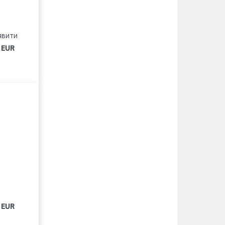
явити
 EUR
 EUR