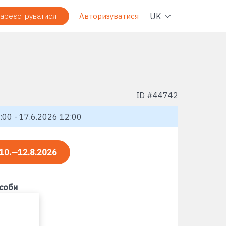
Навіг
UK
ареєструватися
Авторизуватися
ID #
44742
:00 - 17.6.2026 12:00
10.—12.8.2026
асоби