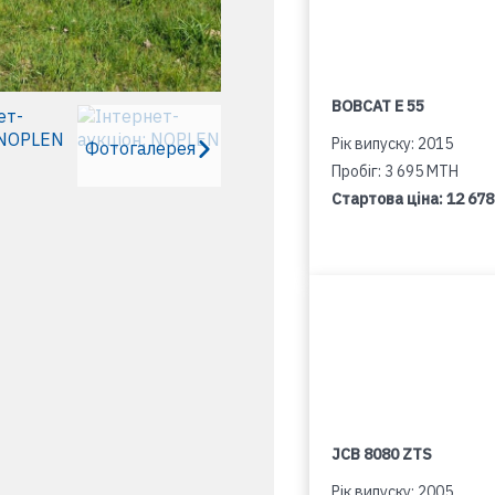
BOBCAT E 55
Рік випуску: 2015
Фотогалерея
Пробіг: 3 695 MTH
Стартова ціна:
12 678
JCB 8080 ZTS
Рік випуску: 2005