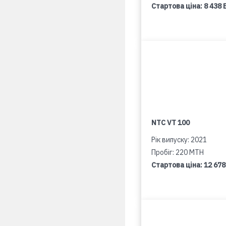
Стартова ціна:
8 438 
NTC VT 100
Рік випуску: 2021
Пробіг: 220 MTH
Стартова ціна:
12 678