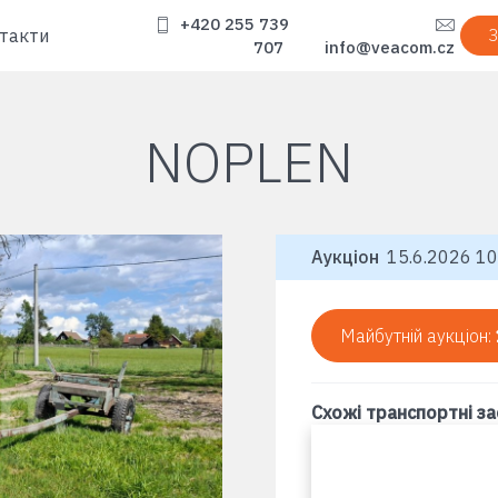
+420 255 739
такти
З
707
info@veacom.cz
NOPLEN
Аукціон
15.6.2026 10
Майбутній аукціон:
Схожі транспортні з