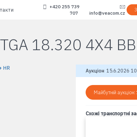
+420 255 739
такти
З
707
info@veacom.cz
TGA 18.320 4X4 BB
Аукціон
15.6.2026 10
Майбутній аукціон:
Схожі транспортні з