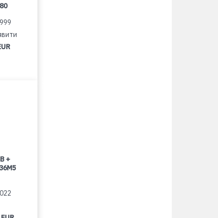
080
1999
явити
EUR
B +
 36M5
2022
 EUR