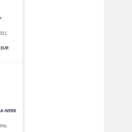
+
2011
 EUR
LBA-WERK
1996