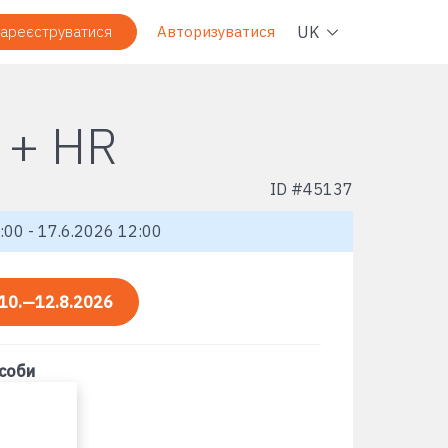
Навіг
UK
ареєструватися
Авторизуватися
 + HR
ID #
45137
:00 - 17.6.2026 12:00
10.—12.8.2026
асоби