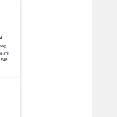
14
1990
явити
 EUR