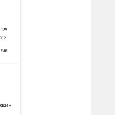
 TJV
2012
 EUR
0E24 +