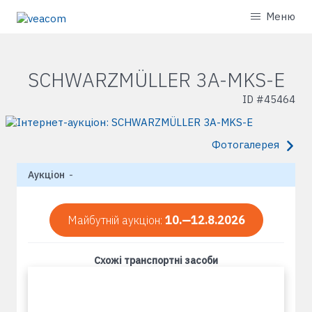
Меню
SCHWARZMÜLLER 3A-MKS-E
ID #
45464
Фотогалерея
Аукціон
-
Майбутній аукціон:
10.—12.8.2026
Схожі транспортні засоби