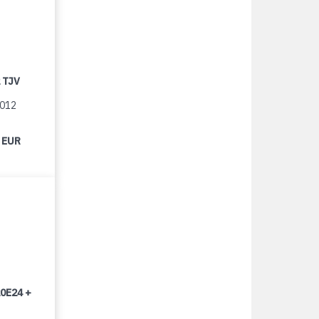
 TJV
2012
 EUR
0E24 +