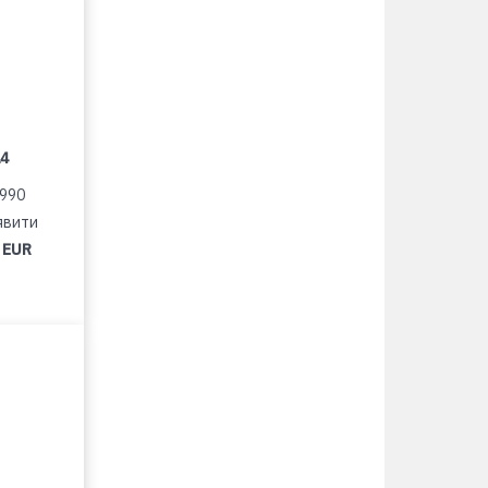
14
1990
явити
 EUR