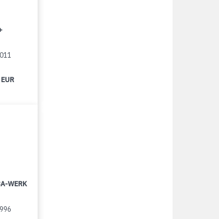
+
2011
 EUR
LBA-WERK
1996