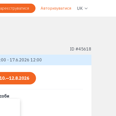
Навіг
UK
ареєструватися
Авторизуватися
ID #
45618
:00 - 17.6.2026 12:00
10.—12.8.2026
асоби