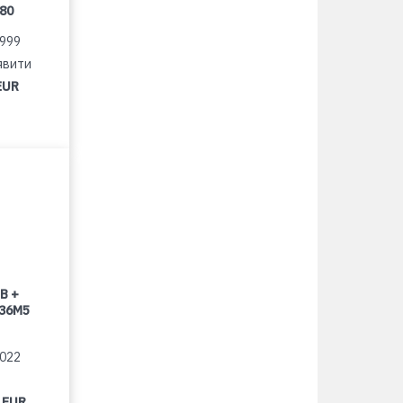
080
1999
явити
EUR
B +
 36M5
2022
 EUR