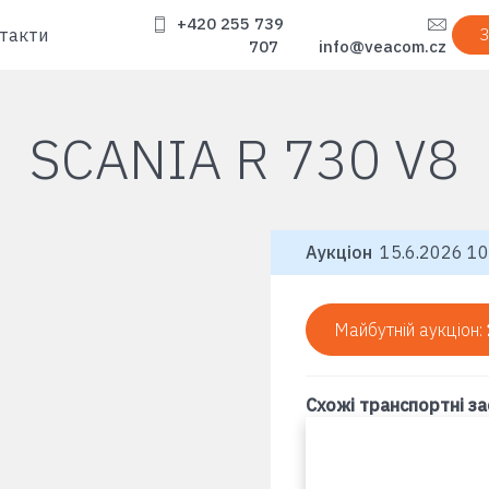
+420 255 739
такти
З
707
info@veacom.cz
SCANIA R 730 V8
Аукціон
15.6.2026 10
Майбутній аукціон:
Схожі транспортні з