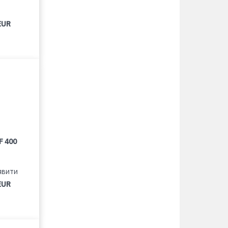
EUR
F 400
явити
EUR