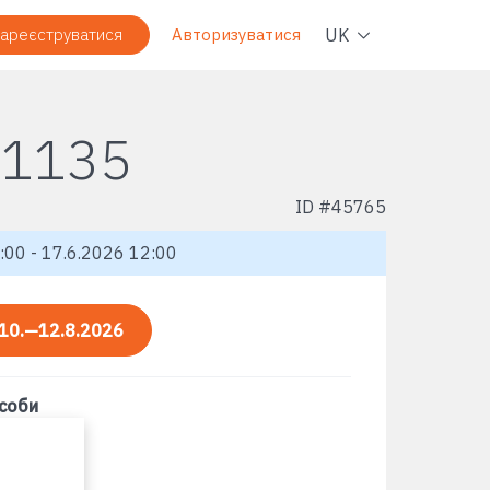
Навіг
UK
ареєструватися
Авторизуватися
 1135
ID #
45765
:00 - 17.6.2026 12:00
10.—12.8.2026
асоби