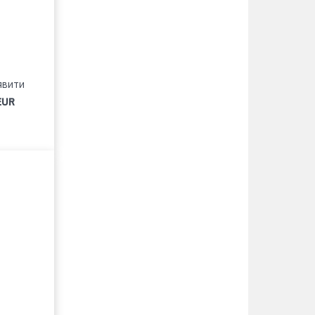
явити
EUR