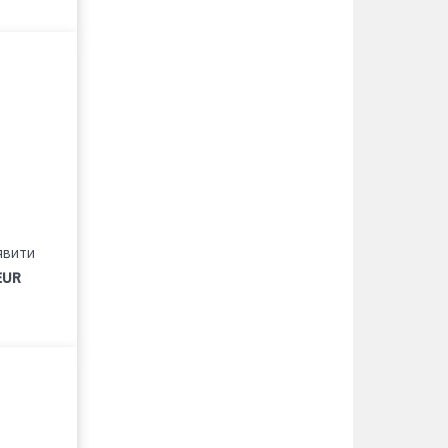
явити
EUR