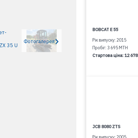
BOBCAT E 55
Рік випуску: 2015
Фотогалерея
Пробіг: 3 695 MTH
Стартова ціна:
12 678
JCB 8080 ZTS
Рік випуску: 2005