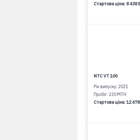
Стартова ціна:
8 438 
NTC VT 100
Рік випуску: 2021
Пробіг: 220 MTH
Стартова ціна:
12 678