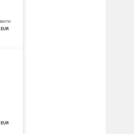
явити
 EUR
 EUR