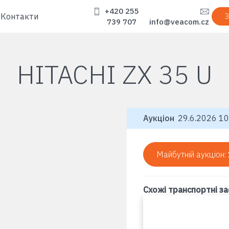
+420 255
Контакти
З
739 707
info@veacom.cz
HITACHI ZX 35 U
Аукціон
29.6.2026 10:
Майбутній аукціон:
Схожі транспортні з