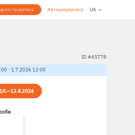
Навіг
UK
ареєструватися
Авторизуватися
ID #
45778
00 - 1.7.2026 12:00
10.—12.8.2026
асоби