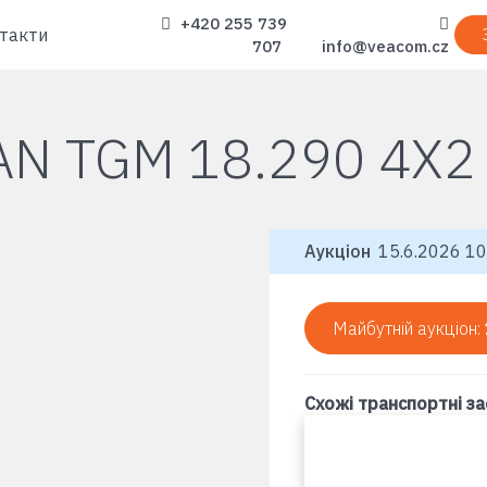
+420 255 739
такти
707
info@veacom.cz
N TGM 18.290 4X2
Аукціон
15.6.2026 10
Майбутній аукціон:
Схожі транспортні з