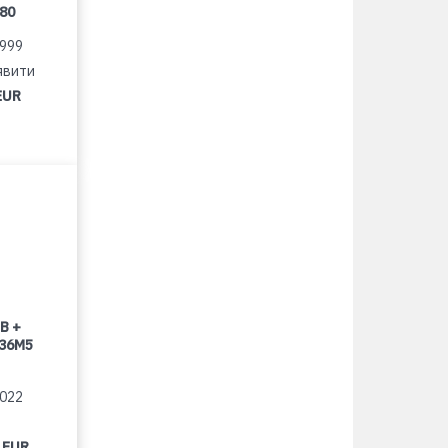
080
1999
явити
EUR
B +
 36M5
2022
 EUR