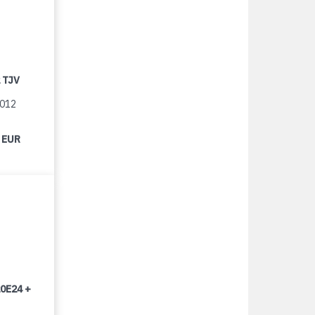
 TJV
2012
 EUR
0E24 +