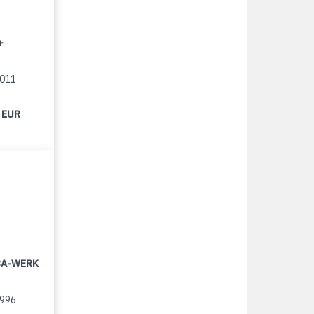
+
2011
 EUR
LBA-WERK
1996