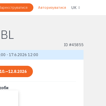
Навіг
UK
Зареєструватися
Авторизуватися
 BL
ID #
45855
:00 - 17.6.2026 12:00
10.—12.8.2026
асоби