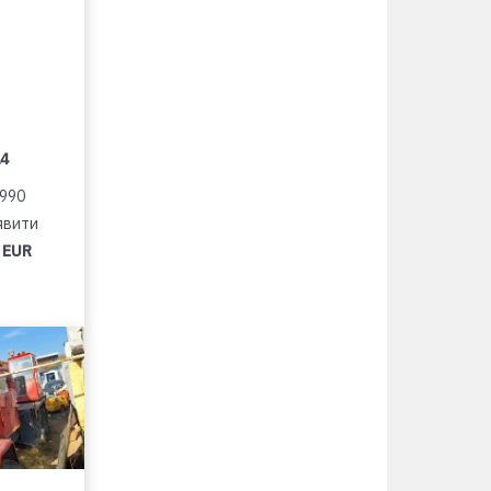
14
1990
явити
 EUR