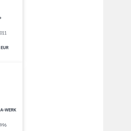
+
2011
 EUR
LBA-WERK
1996