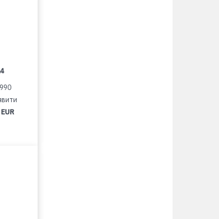
14
1990
явити
 EUR