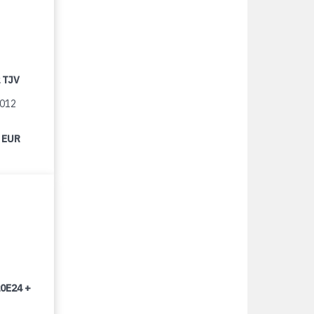
 TJV
2012
 EUR
0E24 +