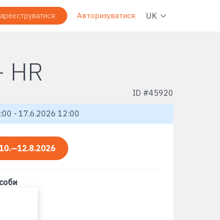
Навіг
UK
ареєструватися
Авторизуватися
+ HR
ID #
45920
:00 - 17.6.2026 12:00
10.—12.8.2026
асоби