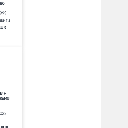
080
1999
явити
EUR
B +
 36M5
2022
 EUR