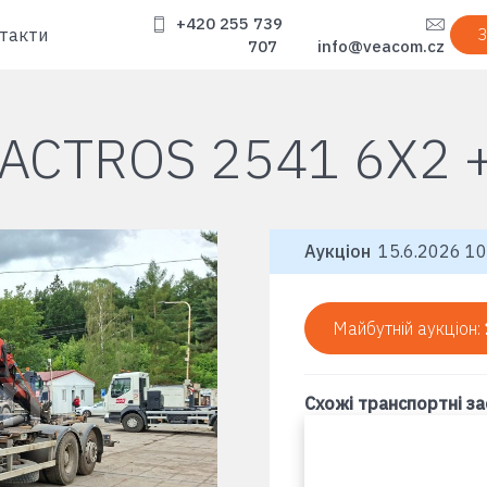
+420 255 739
такти
З
707
info@veacom.cz
ACTROS 2541 6X2 
Аукціон
15.6.2026 10
Майбутній аукціон:
Схожі транспортні з