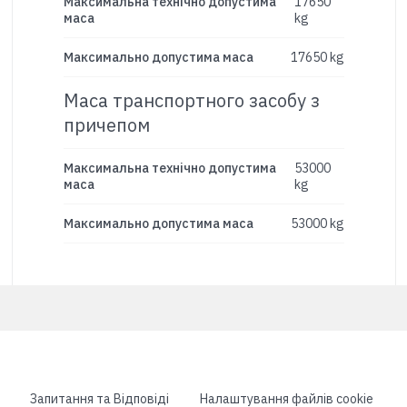
Максимальна технічно допустима
17650
маса
kg
Максимально допустима маса
17650 kg
Маса транспортного засобу з
причепом
Максимальна технічно допустима
53000
маса
kg
Максимально допустима маса
53000 kg
Запитання та Відповіді
Налаштування файлів cookie