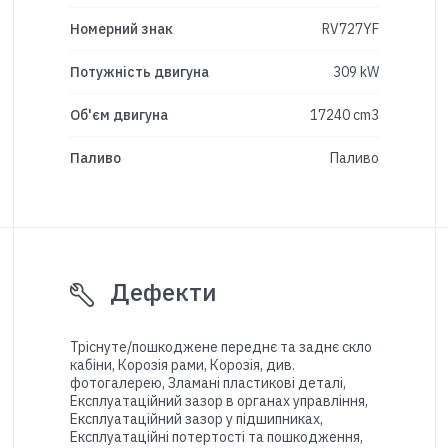
Номерний знак
RV727YF
Потужність двигуна
309 kW
Об'єм двигуна
17240 cm3
Паливо
Паливо
Дефекти
Тріснуте/пошкоджене переднє та заднє скло
кабіни, Корозія рами, Корозія, див.
фотогалерею, Зламані пластикові деталі,
Експлуатаційний зазор в органах управління,
Експлуатаційний зазор у підшипниках,
Експлуатаційні потертості та пошкодження,