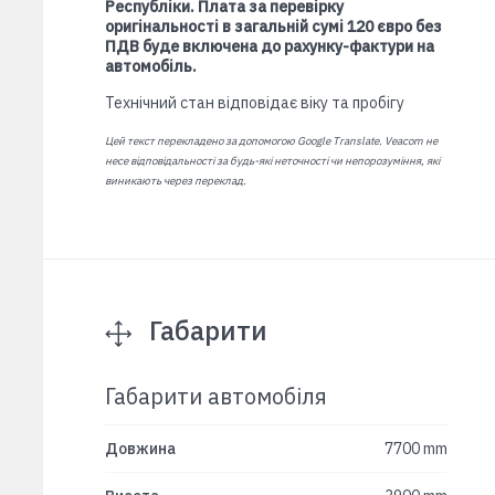
Республіки. Плата за перевірку
оригінальності в загальній сумі 120 євро без
ПДВ буде включена до рахунку-фактури на
автомобіль.
Технічний стан відповідає віку та пробігу
Цей текст перекладено за допомогою Google Translate. Veacom не
несе відповідальності за будь-які неточності чи непорозуміння, які
виникають через переклад.
Габарити
Габарити автомобіля
Довжина
7700 mm