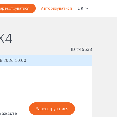
Навіг
UK
ареєструватися
Авторизуватися
X4
ID #
46538
8.2026 10:00
Зареєструватися
 Бажаєте