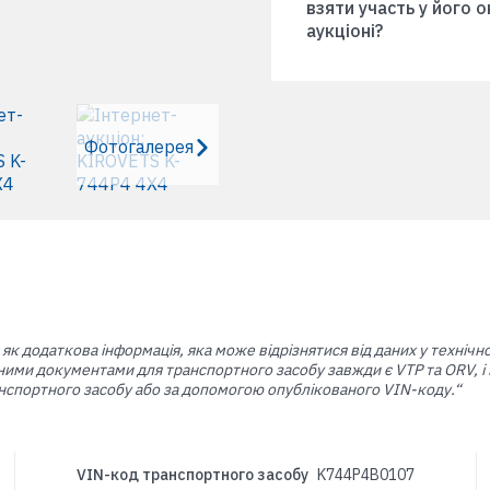
взяти участь у його 
аукціоні?
Фотогалерея
 як додаткова інформація, яка може відрізнятися від даних у технічн
ими документами для транспортного засобу завжди є VTP та ORV, і к
транспортного засобу або за допомогою опублікованого VIN-коду.“
VIN-код транспортного засобу
K744P4B0107