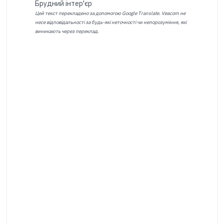
Брудний інтер'єр
Цей текст перекладено за допомогою Google Translate. Veacom не
несе відповідальності за будь-які неточності чи непорозуміння, які
виникають через переклад.