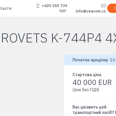
+420 255 739
такти
З
707
info@veacom.cz
IROVETS K-744P4 4
Початок аукціону
10.
Стартова ціна
40 000 EUR
Ціна без ПДВ
Вас цікавить цей
транспортний засіб?