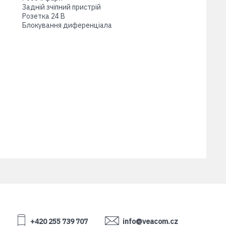
Задній зчіпний пристрій
Розетка 24 В
Блокування диференціала
+420 255 739 707
info@veacom.cz