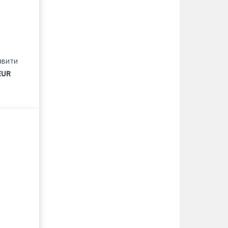
явити
EUR