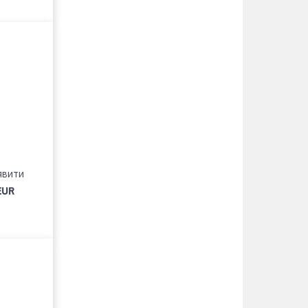
явити
EUR