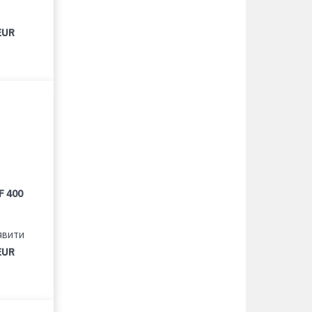
EUR
F 400
явити
EUR