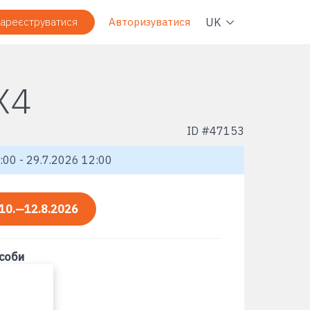
Навіг
UK
ареєструватися
Авторизуватися
X4
ID #
47153
:00 - 29.7.2026 12:00
10.—12.8.2026
асоби