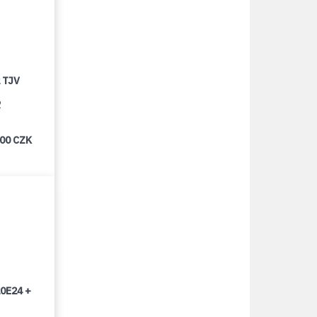
 TJV
2
000 CZK
0E24 +