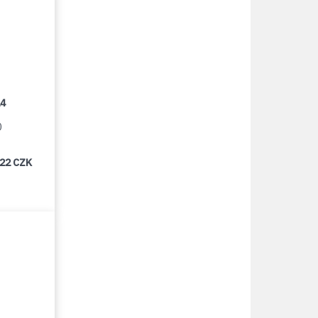
14
0
922 CZK