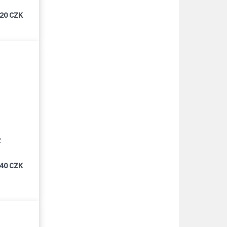
320 CZK
2
540 CZK