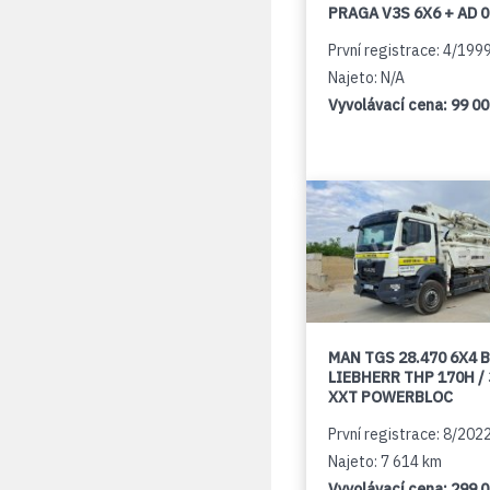
PRAGA V3S 6X6 + AD 
První registrace: 4/199
Najeto: N/A
Vyvolávací cena:
99 0
MAN TGS 28.470 6X4 B
LIEBHERR THP 170H /
XXT POWERBLOC
První registrace: 8/202
Najeto: 7 614 km
Vyvolávací cena:
299 