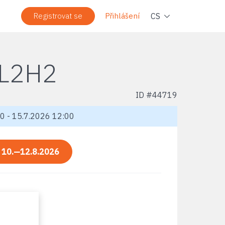
Navi
CS
Registrovat se
Přihlášení
L2H2
ID #
44719
0 - 15.7.2026 12:00
:
10.—12.8.2026