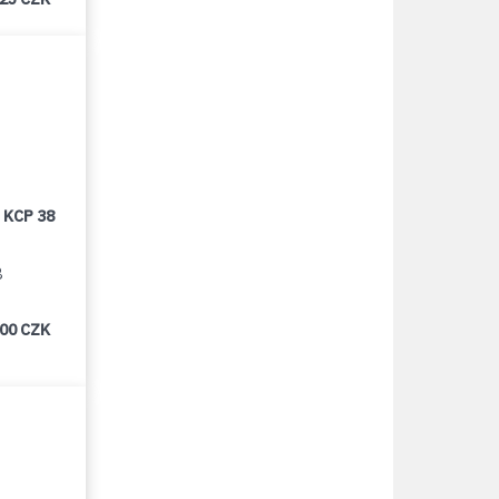
 KCP 38
8
000 CZK