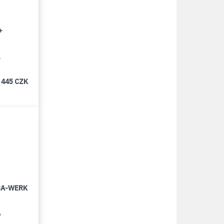
+
1
 445 CZK
LBA-WERK
6