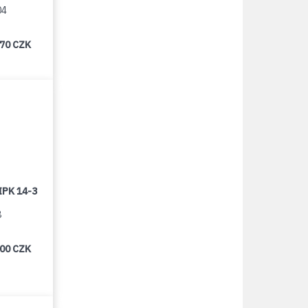
04
270 CZK
IPK 14-3
8
000 CZK