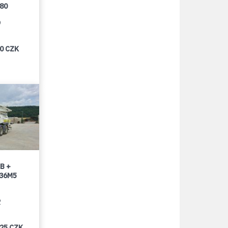
080
9
00 CZK
B +
 36M5
2
025 CZK