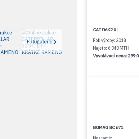
CAT D6K2 XL
Rok výroby: 2018
Fotogalerie
Najeto: 6 040 MTH
Vyvolávací cena:
299 
BOMAG BC 671
Neznámé: