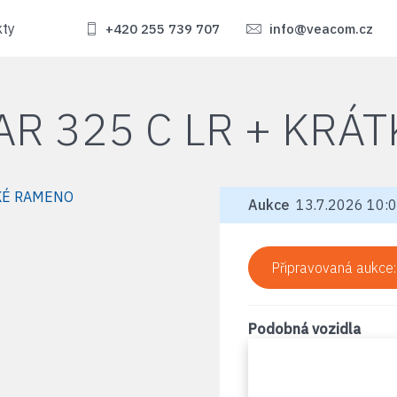
kty
+420 255 739 707
info@veacom.cz
AR 325 C LR + KRÁ
Aukce
13.7.2026 10:0
Připravovaná aukce
Podobná vozidla