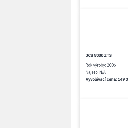
JCB 8030 ZTS
Rok výroby: 2006
Najeto: N/A
Vyvolávací cena:
149 