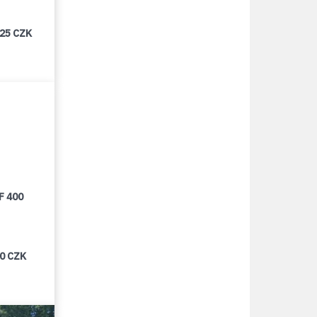
025 CZK
F 400
00 CZK