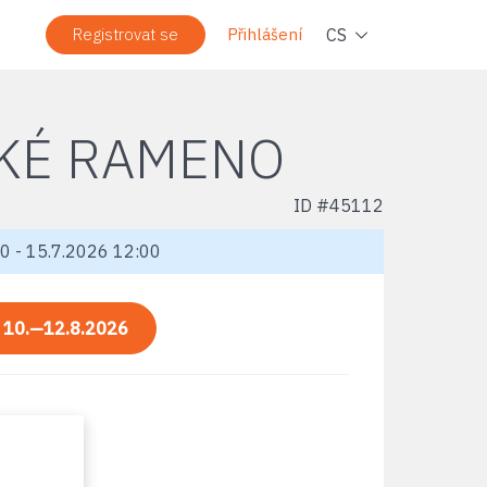
Navi
CS
Registrovat se
Přihlášení
TKÉ RAMENO
ID #
45112
0 - 15.7.2026 12:00
:
10.—12.8.2026