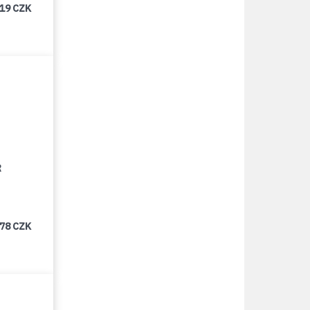
219 CZK
R
478 CZK