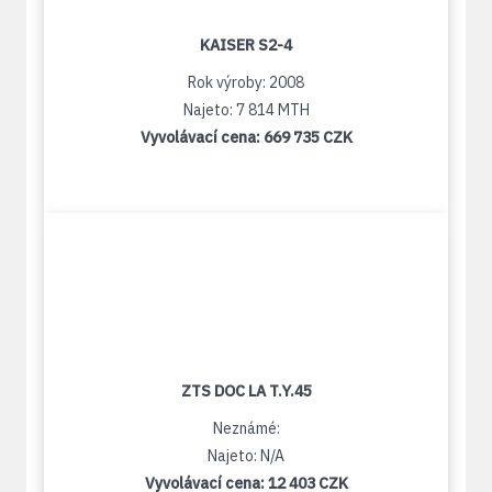
KAISER S2-4
Rok výroby: 2008
Najeto: 7 814 MTH
Vyvolávací cena:
669 735 CZK
ZTS DOC LA T.Y.45
Neznámé:
Najeto: N/A
Vyvolávací cena:
12 403 CZK