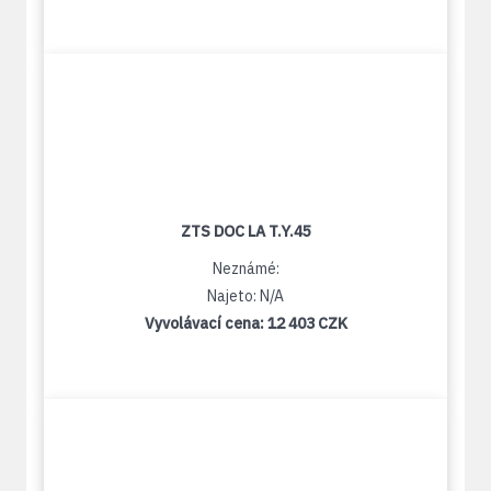
ZTS DOC LA T.Y.45
Neznámé:
Najeto: N/A
Vyvolávací cena:
12 403 CZK