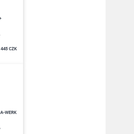
+
1
 445 CZK
LBA-WERK
6