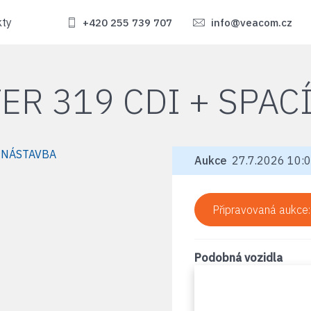
kty
+420 255 739 707
info@veacom.cz
ER 319 CDI + SPAC
Aukce
27.7.2026 10:0
Připravovaná aukce
Podobná vozidla