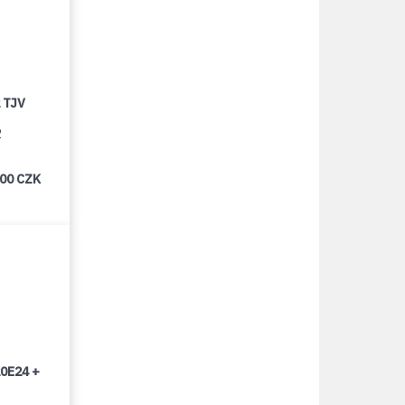
 TJV
2
000 CZK
0E24 +