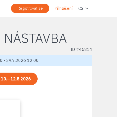
Navi
CS
Registrovat se
Přihlášení
Í NÁSTAVBA
ID #
45814
0 - 29.7.2026 12:00
:
10.—12.8.2026