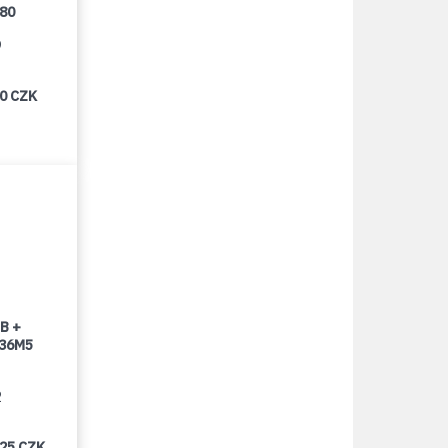
080
9
00 CZK
B +
 36M5
2
025 CZK