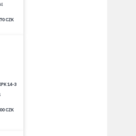
04
270 CZK
IPK 14-3
8
000 CZK