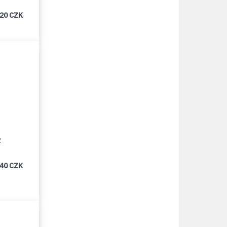
320 CZK
2
540 CZK