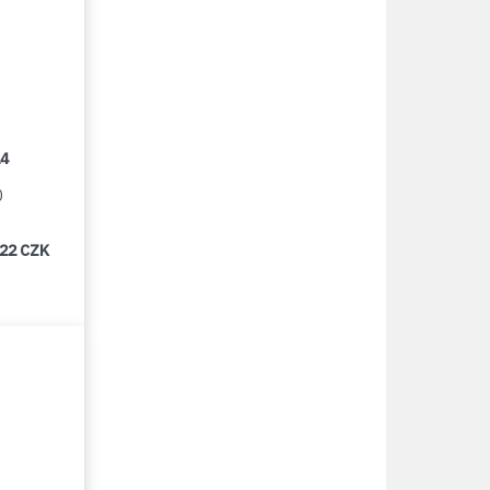
14
0
922 CZK