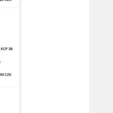
 KCP 38
8
000 CZK