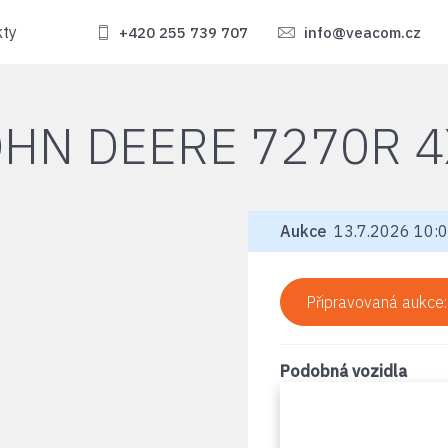
kty
+420 255 739 707
info@veacom.cz
OHN DEERE 7270R 4
Aukce
13.7.2026 10:0
Připravovaná aukce
Podobná vozidla