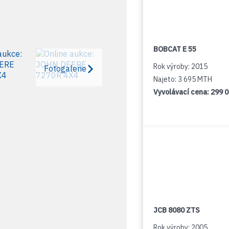
BOBCAT E 55
Rok výroby: 2015
Fotogalerie
Najeto: 3 695 MTH
Vyvolávací cena:
299 
JCB 8080 ZTS
Rok výroby: 2005