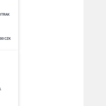
OTRAK
000 CZK
1