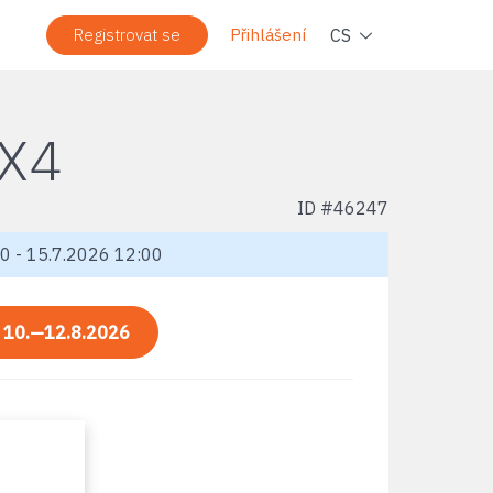
Navi
CS
Registrovat se
Přihlášení
X4
ID #
46247
0 - 15.7.2026 12:00
:
10.—12.8.2026