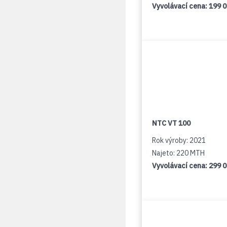
Vyvolávací cena:
199 
NTC VT 100
Rok výroby: 2021
Najeto: 220 MTH
Vyvolávací cena:
299 