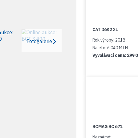
CAT D6K2 XL
Rok výroby: 2018
Fotogalerie
Najeto: 6 040 MTH
Vyvolávací cena:
299 
BOMAG BC 671
Neznámé: