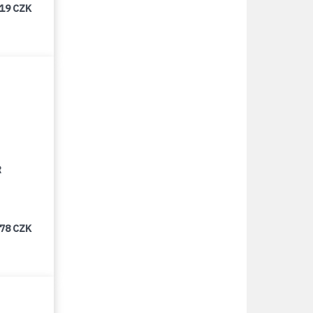
219 CZK
R
478 CZK