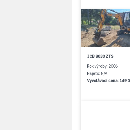
JCB 8030 ZTS
Rok výroby: 2006
Najeto: N/A
Vyvolávací cena:
149 