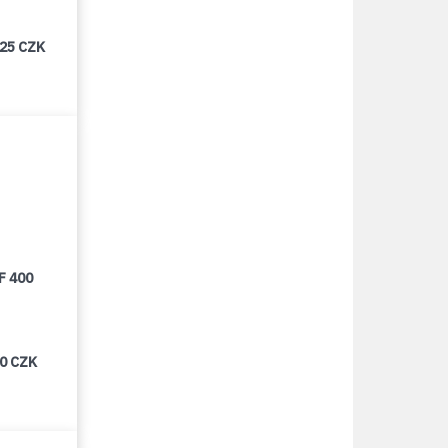
025 CZK
F 400
00 CZK