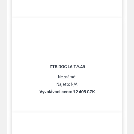
ZTS DOC LA T.Y.45
Neznámé:
Najeto: N/A
Vyvolávací cena:
12 403 CZK