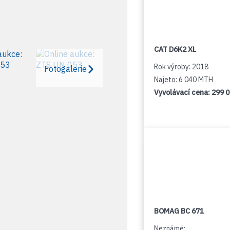
CAT D6K2 XL
Rok výroby: 2018
Fotogalerie
Najeto: 6 040 MTH
Vyvolávací cena:
299 
BOMAG BC 671
Neznámé: