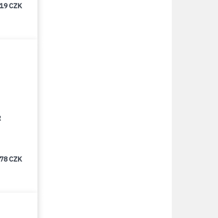
219 CZK
R
478 CZK