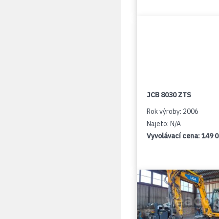
JCB 8030 ZTS
Rok výroby: 2006
Najeto: N/A
Vyvolávací cena:
149 