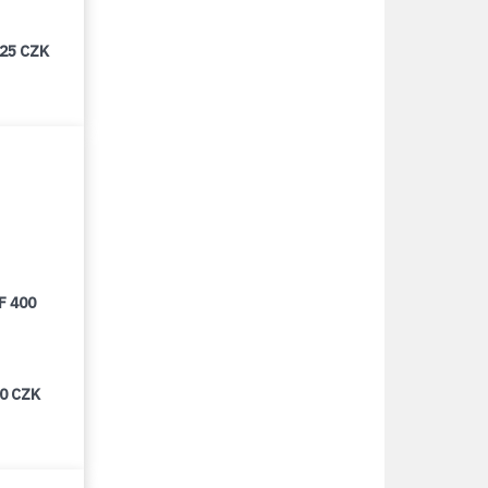
025 CZK
F 400
00 CZK