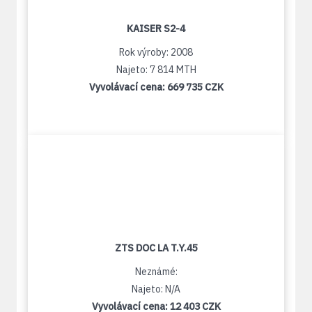
KAISER S2-4
Rok výroby: 2008
Najeto: 7 814 MTH
Vyvolávací cena:
669 735 CZK
ZTS DOC LA T.Y.45
Neznámé:
Najeto: N/A
Vyvolávací cena:
12 403 CZK