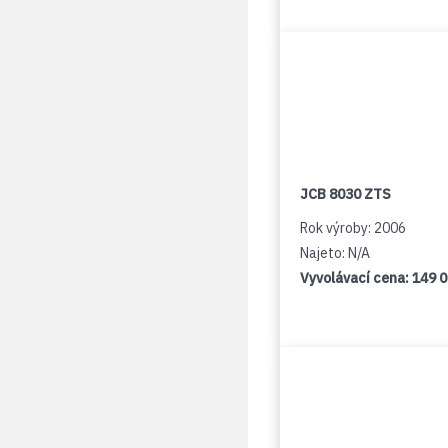
JCB 8030 ZTS
Rok výroby: 2006
Najeto: N/A
Vyvolávací cena:
149 