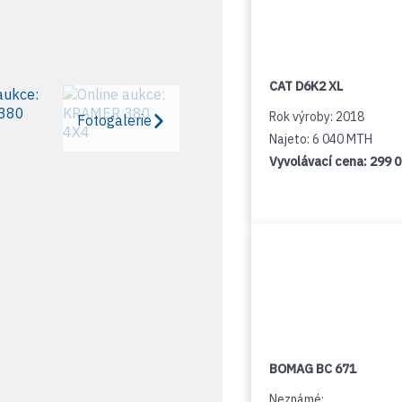
CAT D6K2 XL
Rok výroby: 2018
Fotogalerie
Najeto: 6 040 MTH
Vyvolávací cena:
299 
BOMAG BC 671
Neznámé: