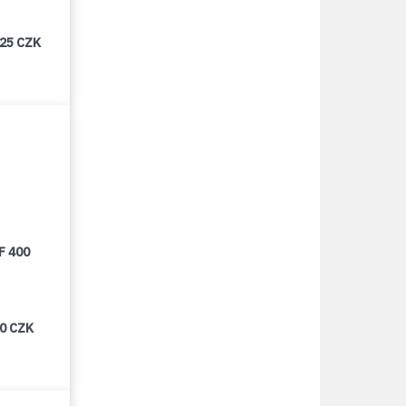
025 CZK
F 400
00 CZK