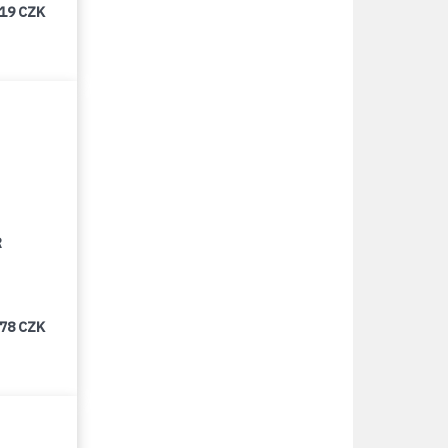
219 CZK
R
478 CZK