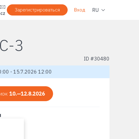
Нави
RU
Зарегистрироваться
Вход
.cz
C-3
ID #
30480
:00 - 15.7.2026 12:00
ион:
10.—12.8.2026
и