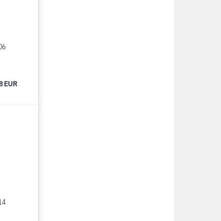
06
8 EUR
14