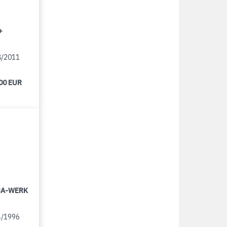
+
8/2011
00 EUR
LBA-WERK
4/1996