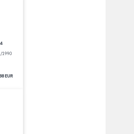
14
1/1990
88 EUR