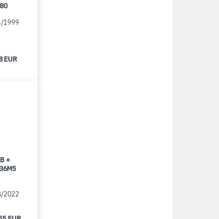
080
4/1999
8 EUR
B +
 36M5
8/2022
55 EUR