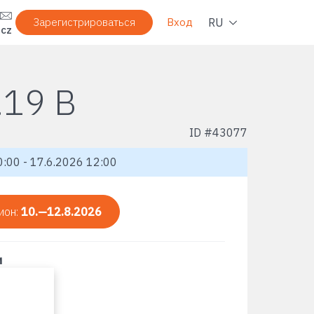
Нави
RU
Зарегистрироваться
Вход
.cz
19 B
ID #
43077
:00 - 17.6.2026 12:00
ион:
10.—12.8.2026
и