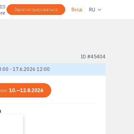
Нави
RU
Зарегистрироваться
Вход
.cz
ID #
45404
:00 - 17.6.2026 12:00
ион:
10.—12.8.2026
и