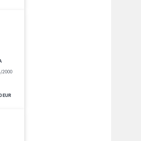
A
4/2000
0 EUR