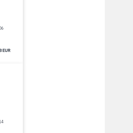
06
8 EUR
14