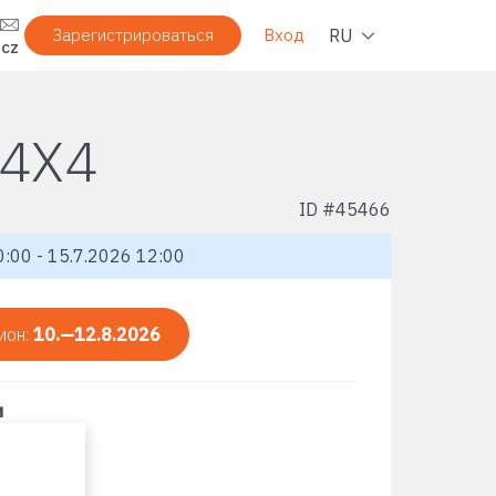
Нави
RU
Зарегистрироваться
Вход
.cz
 4X4
ID #
45466
:00 - 15.7.2026 12:00
ион:
10.—12.8.2026
и