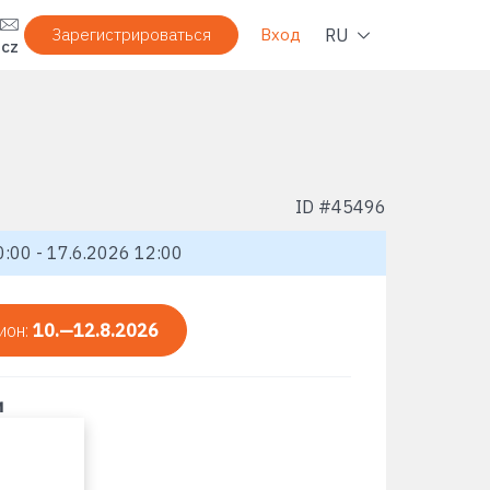
Нави
RU
Зарегистрироваться
Вход
.cz
ID #
45496
:00 - 17.6.2026 12:00
ион:
10.—12.8.2026
и