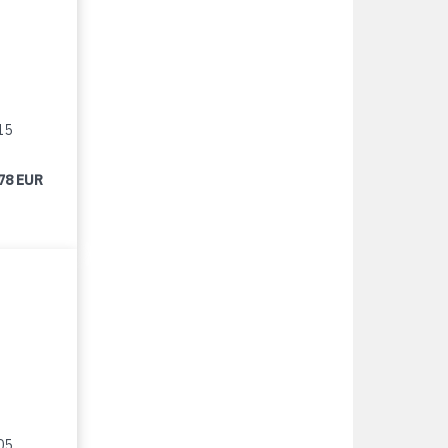
15
78 EUR
05