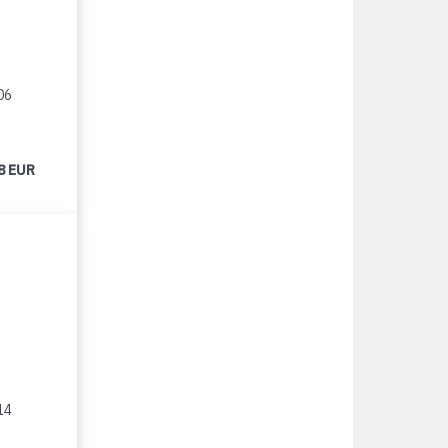
06
8 EUR
14