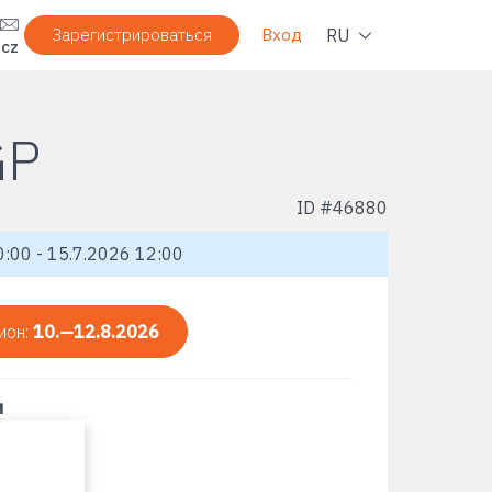
Нави
RU
Зарегистрироваться
Вход
.cz
GP
ID #
46880
:00 - 15.7.2026 12:00
ион:
10.—12.8.2026
и