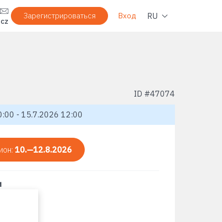
Нави
RU
Зарегистрироваться
Вход
.cz
ID #
47074
:00 - 15.7.2026 12:00
ион:
10.—12.8.2026
и