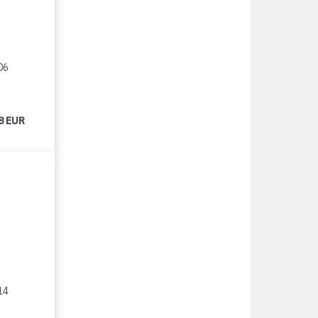
06
8 EUR
14