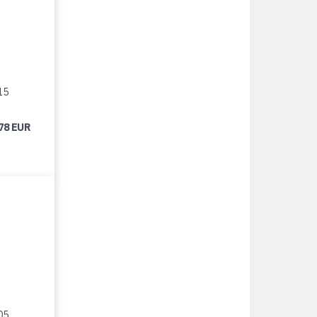
15
78 EUR
05