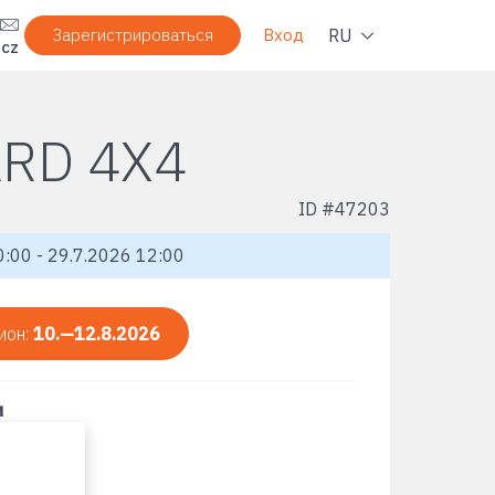
Нави
RU
Зарегистрироваться
Вход
.cz
ARD 4X4
ID #
47203
:00 - 29.7.2026 12:00
ион:
10.—12.8.2026
и