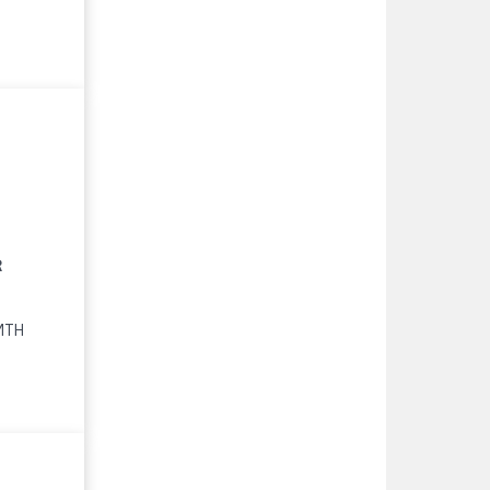
R
 MTH