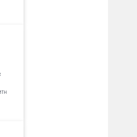
R
 MTH