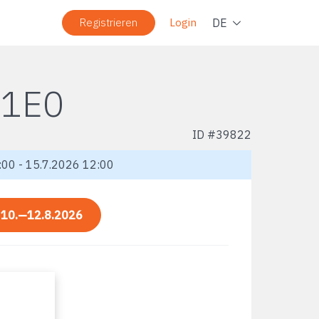
Navig
DE
Registrieren
Login
11E0
ID #
39822
00 - 15.7.2026 12:00
:
10.—12.8.2026