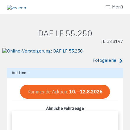
Menü
DAF LF 55.250
ID #
43197
Fotogalerie
Auktion
-
Kommende Auktion:
10.—12.8.2026
Ähnliche Fahrzeuge