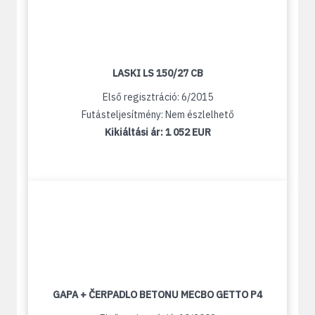
LASKI LS 150/27 CB
Első regisztráció: 6/2015
Futásteljesítmény: Nem észlelhető
Kikiáltási ár:
1 052 EUR
GAPA + ČERPADLO BETONU MECBO GETTO P4