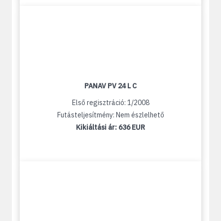
PANAV PV 24 L C
Első regisztráció: 1/2008
Futásteljesítmény: Nem észlelhető
Kikiáltási ár:
636 EUR