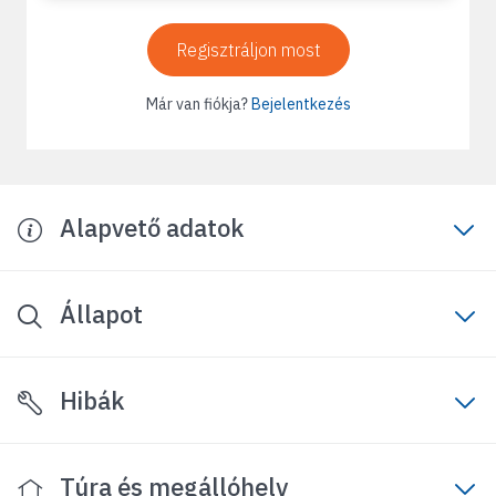
Regisztráljon most
Már van fiókja?
Bejelentkezés
Alapvető adatok
Állapot
Hibák
Túra és megállóhely