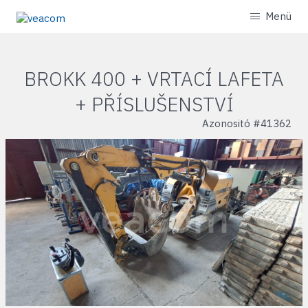
Menü
BROKK 400 + VRTACÍ LAFETA
+ PŘÍSLUŠENSTVÍ
Azonositó #
41362