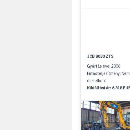
JCB 8030 ZTS
Gyártás éve: 2006
Futásteljesítmény: Nem
észlelhető
Kikiáltási ár:
6 318 EU