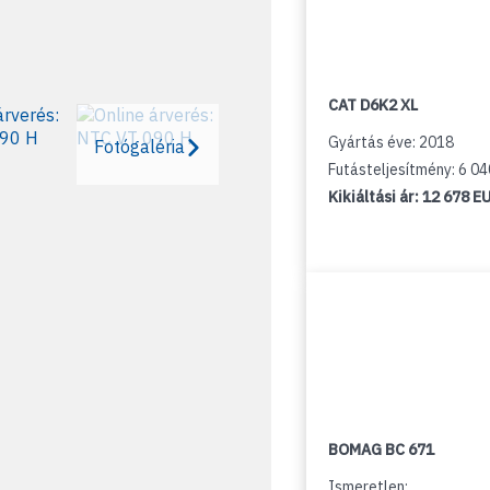
CAT D6K2 XL
Gyártás éve: 2018
Fotógaléria
Futásteljesítmény: 6 0
Kikiáltási ár:
12 678 E
BOMAG BC 671
Ismeretlen: