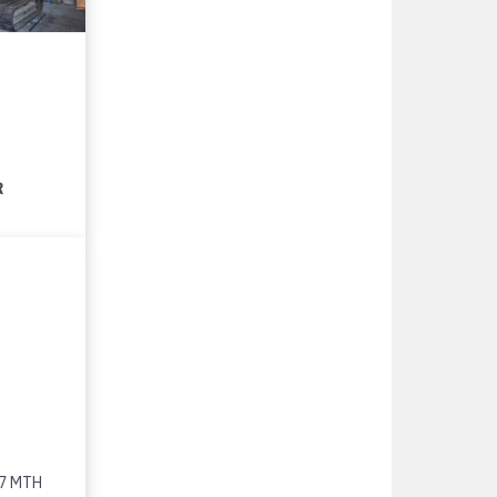
R
17 MTH