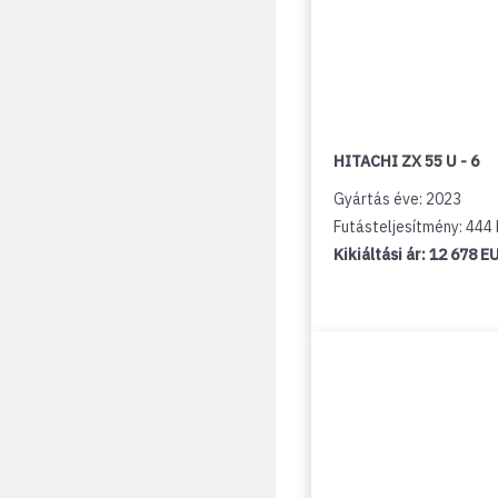
HITACHI ZX 55 U - 6
Gyártás éve: 2023
Futásteljesítmény: 44
Kikiáltási ár:
12 678 E