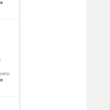
UR
R
79 MTH
UR