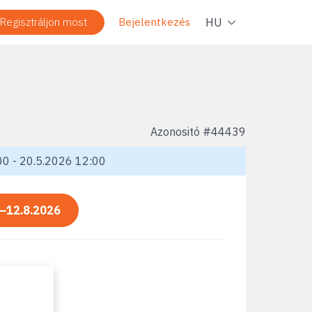
Navig
HU
Regisztráljon most
Bejelentkezés
Azonositó #
44439
0 - 20.5.2026 12:00
—12.8.2026