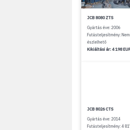
JCB 8080 ZTS
Gyártás éve: 2006
Futásteljesítmény: Nem
észlelhető
Kikiáltási ár:
4 198 EU
JCB 8026 CTS
Gyártás éve: 2014
Futásteljesítmény: 4 8