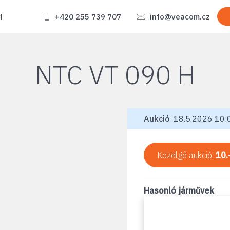
t
+420 255 739 707
info@veacom.cz
NTC VT 090 H
Aukció
18.5.2026 10:0
Közelgő aukció:
10.
Hasonló járművek