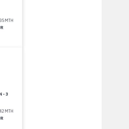
235 MTH
UR
 - 3
442 MTH
UR