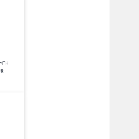
4 MTH
UR