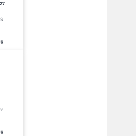
/27
18
UR
19
UR