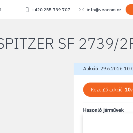
t
+420 255 739 707
info@veacom.cz
SPITZER SF 2739/2
Aukció
29.6.2026 10:0
Közelgő aukció:
10.
Hasonló járművek