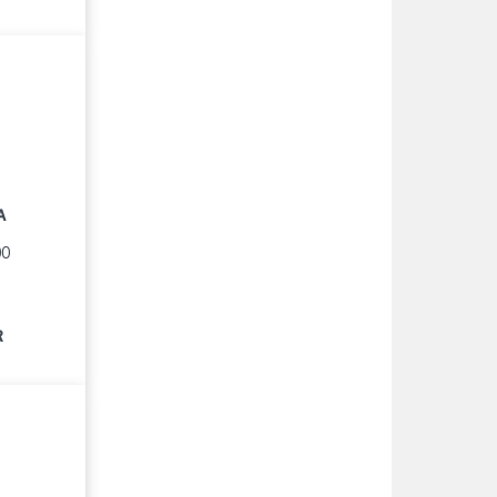
A
00
R