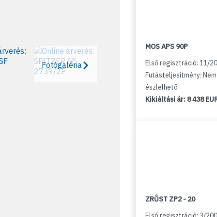
MOS APS 90P
Első regisztráció: 11/2
Fotógaléria
Futásteljesítmény: Nem
észlelhető
Kikiáltási ár:
8 438 EU
ZRŮST ZP2 - 20
Első regisztráció: 3/20