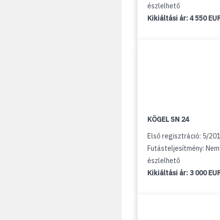
észlelhető
Kikiáltási ár:
4 550 EU
KÖGEL SN 24
Első regisztráció: 5/20
Futásteljesítmény: Nem
észlelhető
Kikiáltási ár:
3 000 EU