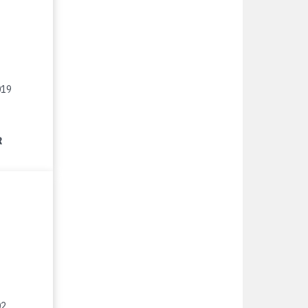
019
R
02