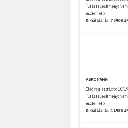
Futásteljesítmény: Nem
észlelhető
Kikiáltási ár:
7 590 EU
ASKO PANN
Első regisztráció: 10/1
Futásteljesítmény: Nem
észlelhető
Kikiáltási ár:
4 198 EU