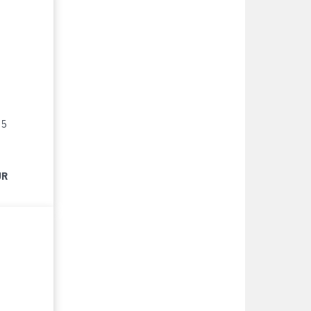
15
UR