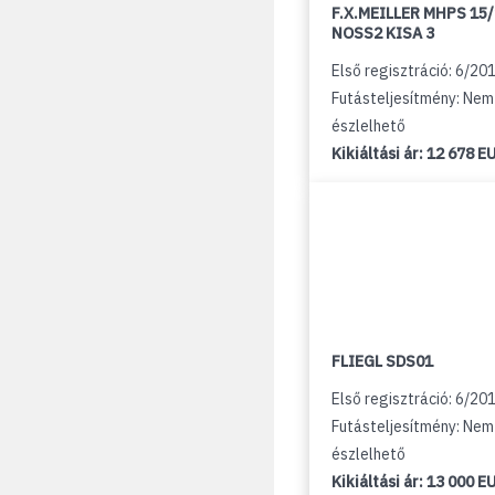
F.X.MEILLER MHPS 15
NOSS2 KISA 3
Első regisztráció: 6/20
Futásteljesítmény: Nem
észlelhető
Kikiáltási ár:
12 678 E
FLIEGL SDS01
Első regisztráció: 6/20
Futásteljesítmény: Nem
észlelhető
Kikiáltási ár:
13 000 E