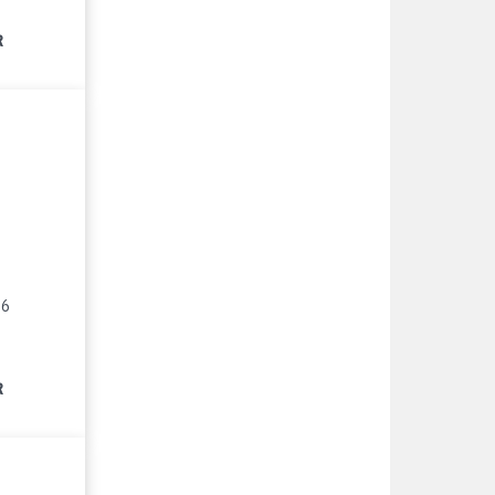
R
16
R