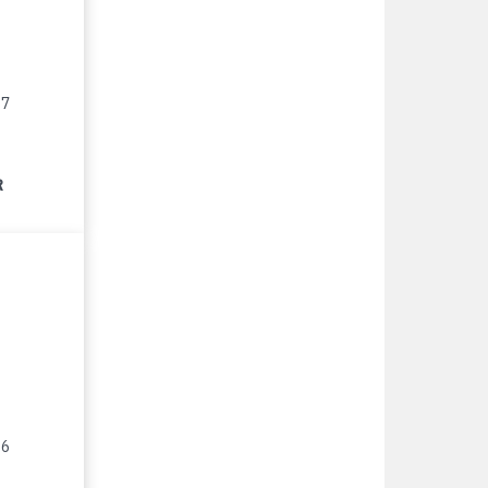
17
R
16