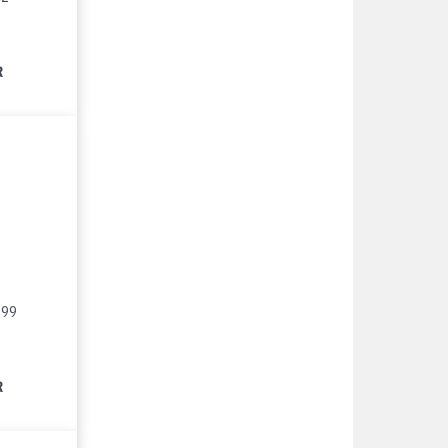
R
999
R