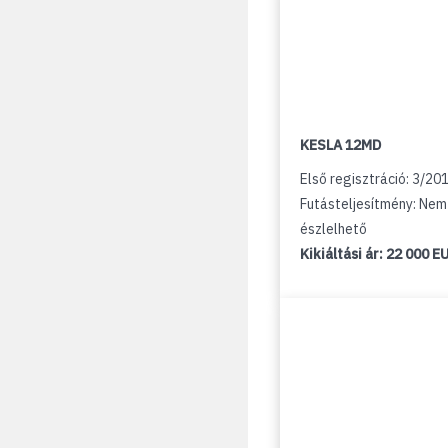
KESLA 12MD
Első regisztráció: 3/20
Futásteljesítmény: Nem
észlelhető
Kikiáltási ár:
22 000 E