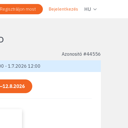
Navig
HU
Regisztráljon most
Bejelentkezés
P
Azonositó #
44556
0 - 1.7.2026 12:00
—12.8.2026