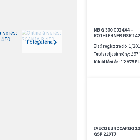
MB G 300 CDI 4X4 +
ROTHLEHNER GSR 142
Fotógaléria
Első regisztráció: 1/20
Futásteljesítmény: 257
Kikiáltási ár:
12 678 E
IVECO EUROCARGO 12
GSR 229TJ