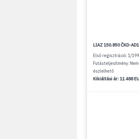
LIAZ 150.850 ČKD-AD
Első regisztráció: 1/19
Futásteljesítmény: Nem
észlelhető
Kikiáltási ár:
11 488 E