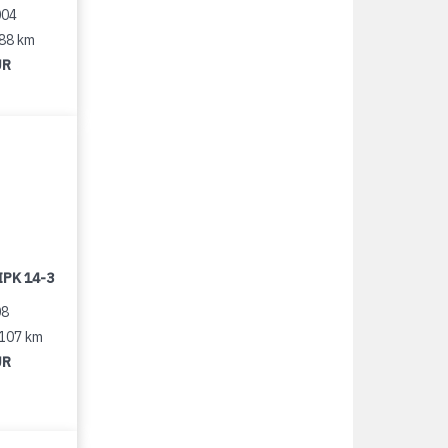
004
188 km
UR
IPK 14-3
08
 107 km
UR