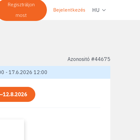
Navig
Regisztráljon
HU
Bejelentkezés
most
Azonositó #
44675
0 - 17.6.2026 12:00
—12.8.2026