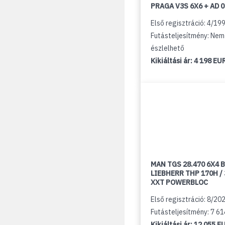
PRAGA V3S 6X6 + AD 
Első regisztráció: 4/19
Futásteljesítmény: Nem
észlelhető
Kikiáltási ár:
4 198 EU
MAN TGS 28.470 6X4 B
LIEBHERR THP 170H /
XXT POWERBLOC
Első regisztráció: 8/20
Futásteljesítmény: 7 6
Kikiáltási ár:
12 055 E