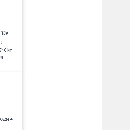
 TJV
12
 740 km
UR
0E24 +