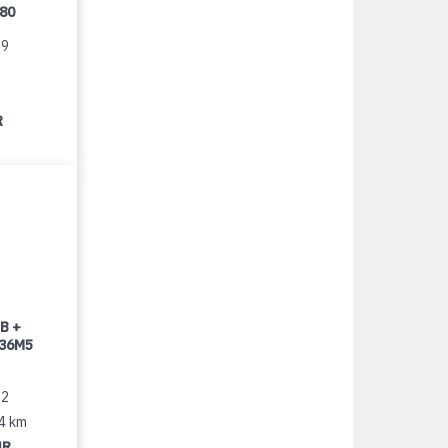
080
99
R
B +
 36M5
22
14 km
UR