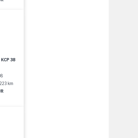
 KCP 38
08
 223 km
UR