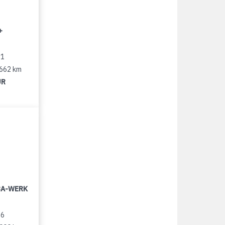
+
11
 662 km
UR
LBA-WERK
96