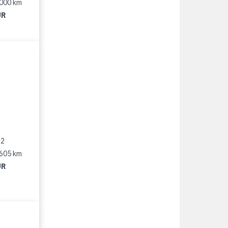
 000 km
UR
12
 605 km
UR