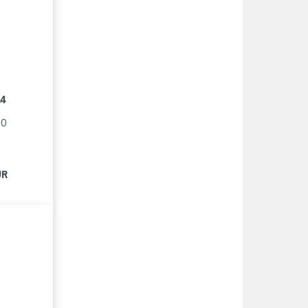
14
90
UR