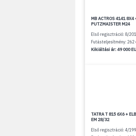
MB ACTROS 4141 8X4 
PUTZMAISTER M24
Első regisztráció: 8/20
Futásteljesítmény: 262
Kikiáltási ár:
49 000 E
TATRA T 815 6X6 + E
EM 28/32
Első regisztráció: 4/19