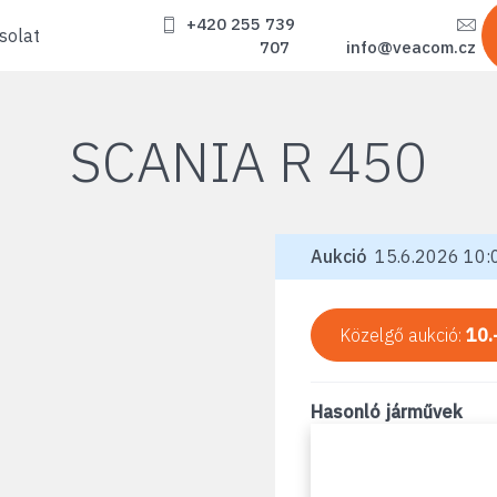
+420 255 739
solat
707
info@veacom.cz
SCANIA R 450
Aukció
15.6.2026 10:0
Közelgő aukció:
10.
Hasonló járművek