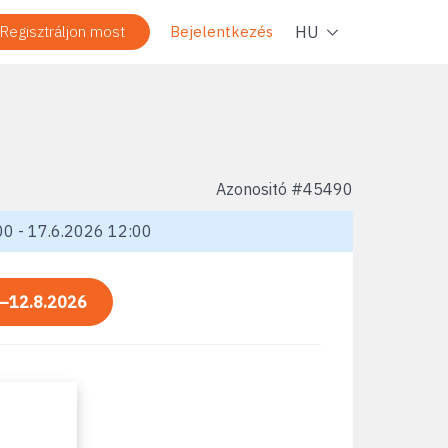
Navig
HU
Regisztráljon most
Bejelentkezés
Azonositó #
45490
0 - 17.6.2026 12:00
—12.8.2026