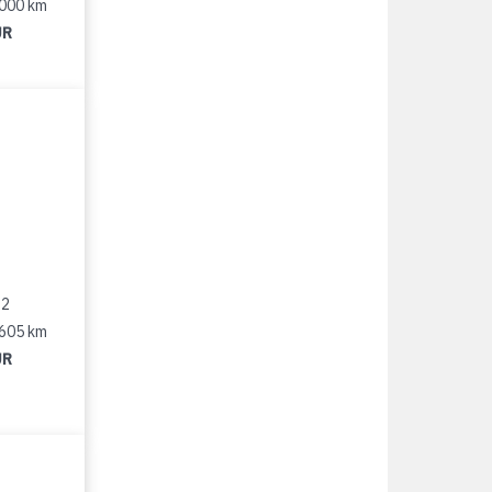
 000 km
UR
12
 605 km
UR