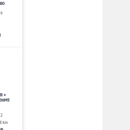
080
99
R
B +
 36M5
22
14 km
UR