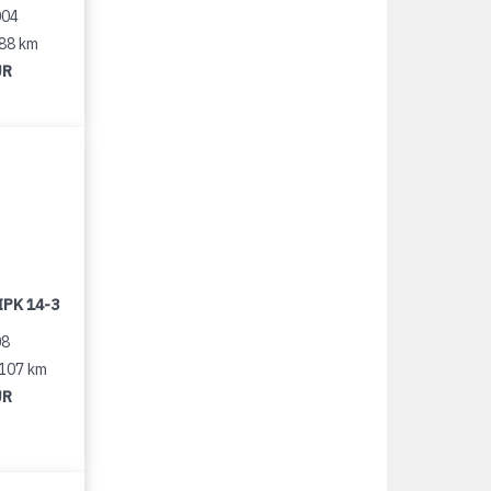
004
188 km
UR
IPK 14-3
08
 107 km
UR