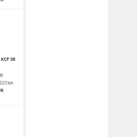
 KCP 38
08
 223 km
UR