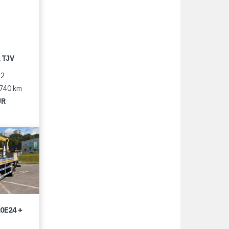
 TJV
12
 740 km
UR
0E24 +