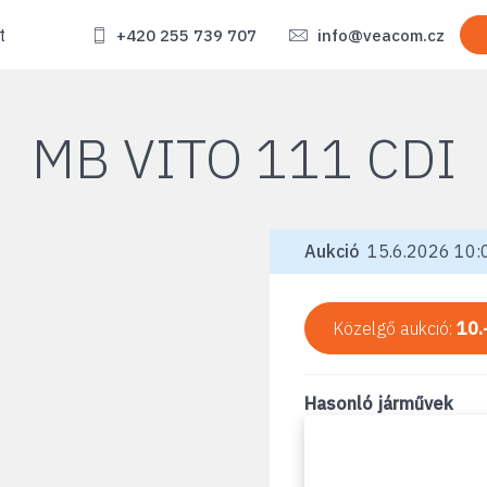
t
+420 255 739 707
info@veacom.cz
MB VITO 111 CDI
Aukció
15.6.2026 10:0
Közelgő aukció:
10.
Hasonló járművek