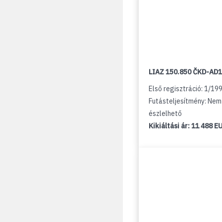
LIAZ 150.850 ČKD-AD
Első regisztráció: 1/19
Futásteljesítmény: Nem
észlelhető
Kikiáltási ár:
11 488 E