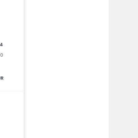
14
90
UR