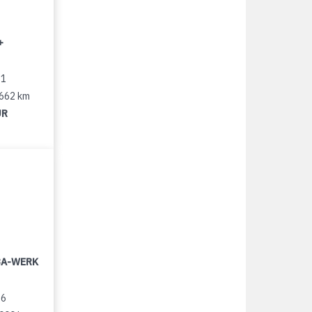
+
11
 662 km
UR
LBA-WERK
96