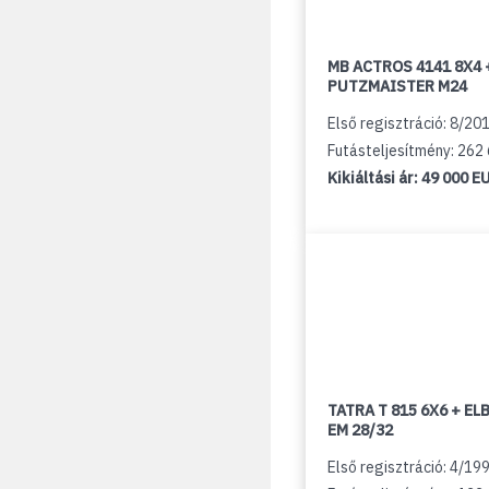
MB ACTROS 4141 8X4 
PUTZMAISTER M24
Első regisztráció: 8/20
Futásteljesítmény: 262
Kikiáltási ár:
49 000 E
TATRA T 815 6X6 + E
EM 28/32
Első regisztráció: 4/19