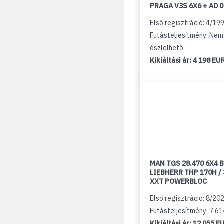
PRAGA V3S 6X6 + AD 
Első regisztráció: 4/19
Futásteljesítmény: Nem
észlelhető
Kikiáltási ár:
4 198 EU
MAN TGS 28.470 6X4 B
LIEBHERR THP 170H /
XXT POWERBLOC
Első regisztráció: 8/20
Futásteljesítmény: 7 6
Kikiáltási ár:
12 055 E