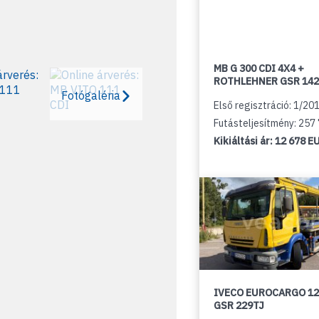
MB G 300 CDI 4X4 +
ROTHLEHNER GSR 142
Fotógaléria
Első regisztráció: 1/20
Futásteljesítmény: 257
Kikiáltási ár:
12 678 E
IVECO EUROCARGO 12
GSR 229TJ