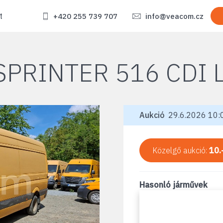
t
+420 255 739 707
info@veacom.cz
SPRINTER 516 CDI 
Aukció
29.6.2026 10:0
Közelgő aukció:
10.
Hasonló járművek