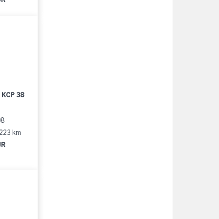
 KCP 38
08
 223 km
UR