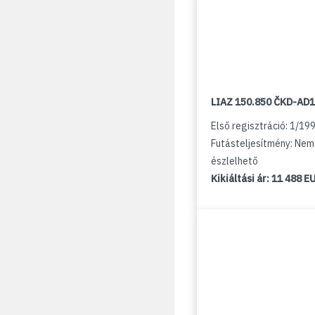
LIAZ 150.850 ČKD-AD
Első regisztráció: 1/19
Futásteljesítmény: Nem
észlelhető
Kikiáltási ár:
11 488 E