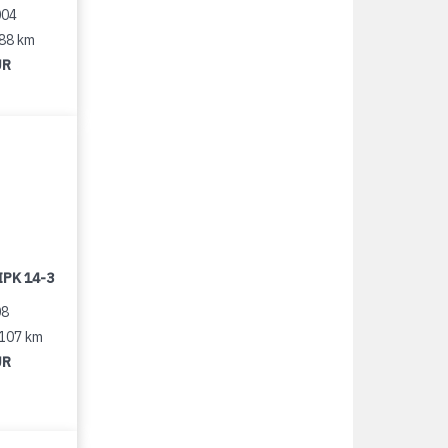
004
188 km
UR
IPK 14-3
08
 107 km
UR