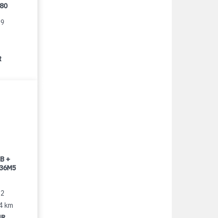
080
99
R
B +
 36M5
22
14 km
UR