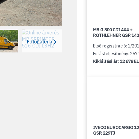
MB G 300 CDI 4X4 +
ROTHLEHNER GSR 142
Fotógaléria
Első regisztráció: 1/20
Futásteljesítmény: 257
Kikiáltási ár:
12 678 E
IVECO EUROCARGO 12
GSR 229TJ