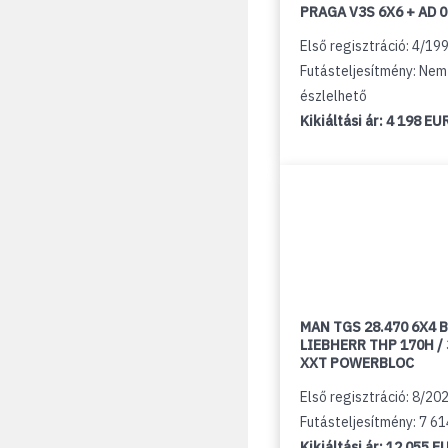
PRAGA V3S 6X6 + AD 
Első regisztráció: 4/19
Futásteljesítmény: Nem
észlelhető
Kikiáltási ár:
4 198 EU
MAN TGS 28.470 6X4 B
LIEBHERR THP 170H /
XXT POWERBLOC
Első regisztráció: 8/20
Futásteljesítmény: 7 6
Kikiáltási ár:
12 055 E