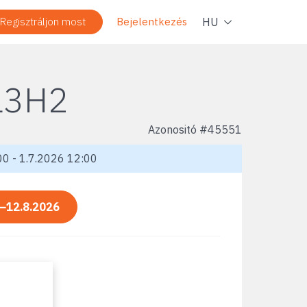
Navig
HU
Regisztráljon most
Bejelentkezés
L3H2
Azonositó #
45551
0 - 1.7.2026 12:00
—12.8.2026