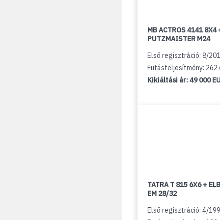
MB ACTROS 4141 8X4 
PUTZMAISTER M24
Első regisztráció: 8/20
Futásteljesítmény: 262
Kikiáltási ár:
49 000 E
TATRA T 815 6X6 + E
EM 28/32
Első regisztráció: 4/19