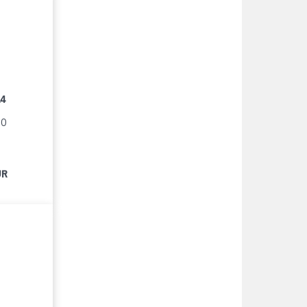
14
90
UR