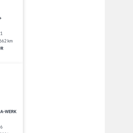
+
11
 662 km
UR
LBA-WERK
96