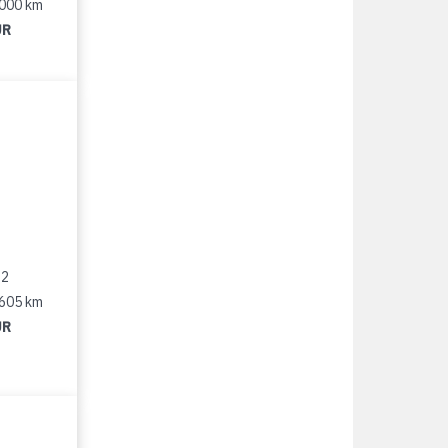
 000 km
UR
12
 605 km
UR