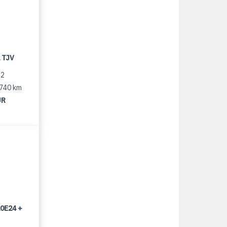
 TJV
12
 740 km
UR
0E24 +