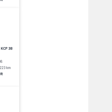
 KCP 38
08
 223 km
UR