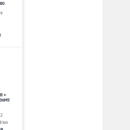
080
99
R
B +
 36M5
22
14 km
UR