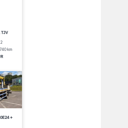
 TJV
12
 740 km
UR
0E24 +