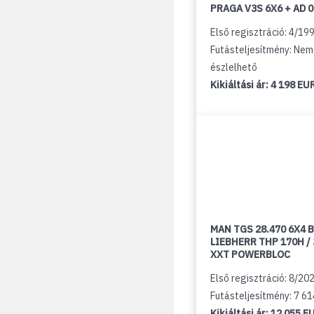
PRAGA V3S 6X6 + AD 
Első regisztráció: 4/19
Futásteljesítmény: Nem
észlelhető
Kikiáltási ár:
4 198 EU
MAN TGS 28.470 6X4 B
LIEBHERR THP 170H /
XXT POWERBLOC
Első regisztráció: 8/20
Futásteljesítmény: 7 6
Kikiáltási ár:
12 055 E