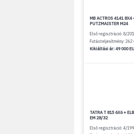
MB ACTROS 4141 8X4 
PUTZMAISTER M24
Első regisztráció: 8/20
Futásteljesítmény: 262
Kikiáltási ár:
49 000 E
TATRA T 815 6X6 + E
EM 28/32
Első regisztráció: 4/19