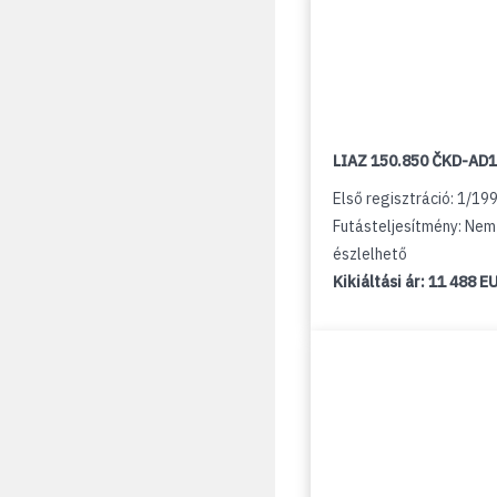
LIAZ 150.850 ČKD-AD
Első regisztráció: 1/19
Futásteljesítmény: Nem
észlelhető
Kikiáltási ár:
11 488 E