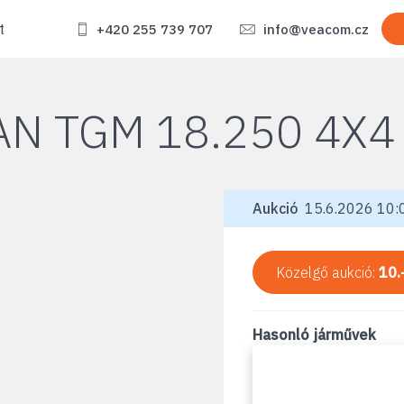
t
+420 255 739 707
info@veacom.cz
N TGM 18.250 4X4
Aukció
15.6.2026 10:0
Közelgő aukció:
10.
Hasonló járművek