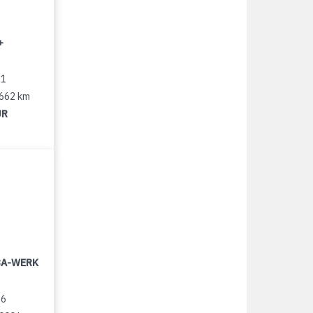
+
11
 662 km
UR
LBA-WERK
96