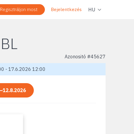
Navig
HU
Regisztráljon most
Bejelentkezés
 BL
Azonositó #
45627
0 - 17.6.2026 12:00
—12.8.2026