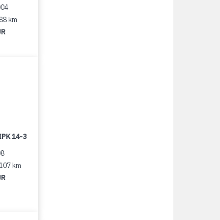
004
188 km
UR
IPK 14-3
08
 107 km
UR