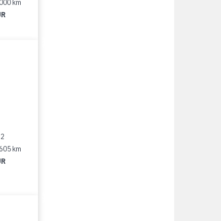
 000 km
UR
12
 605 km
UR