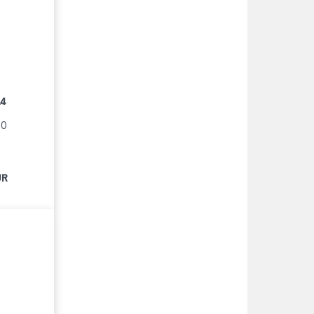
14
90
UR