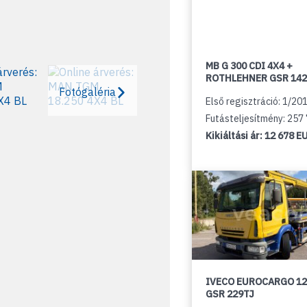
MB G 300 CDI 4X4 +
ROTHLEHNER GSR 142
Fotógaléria
Első regisztráció: 1/20
Futásteljesítmény: 257
Kikiáltási ár:
12 678 E
IVECO EUROCARGO 12
GSR 229TJ