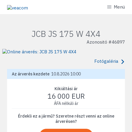
Menü
JCB JS 175 W 4X4
Azonositó #
46897
Fotógaléria
Az árverés kezdete
10.8.2026 10:00
Kikiáltási ár
16 000 EUR
ÁFA nélküli ár
Érdekli ez a jármű? Szeretne részt venni az online
árverésen?