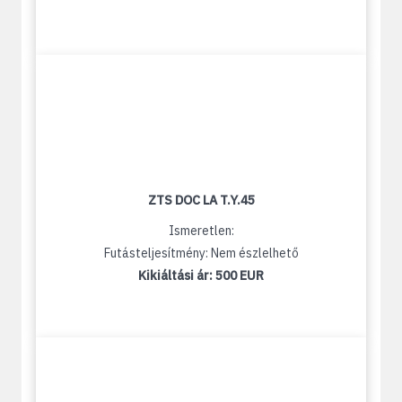
ZTS DOC LA T.Y.45
Ismeretlen:
Futásteljesítmény: Nem észlelhető
Kikiáltási ár:
500 EUR