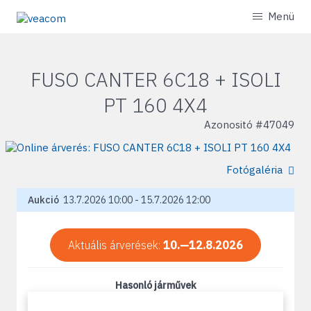
Menü
FUSO CANTER 6C18 + ISOLI
PT 160 4X4
Azonositó #
47049
Fotógaléria
Aukció
13.7.2026 10:00 - 15.7.2026 12:00
Aktuális árverések:
10.—12.8.2026
Hasonló járművek