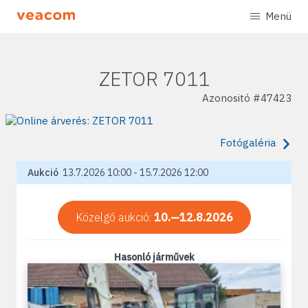
Menü
ZETOR 7011
Azonositó #
47423
Fotógaléria
Aukció
13.7.2026 10:00 - 15.7.2026 12:00
Közelgő aukció:
10.—12.8.2026
Hasonló járművek