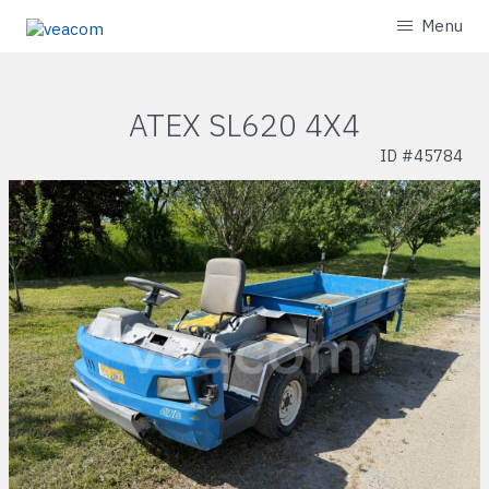
Menu
ATEX SL620 4X4
ID #
45784