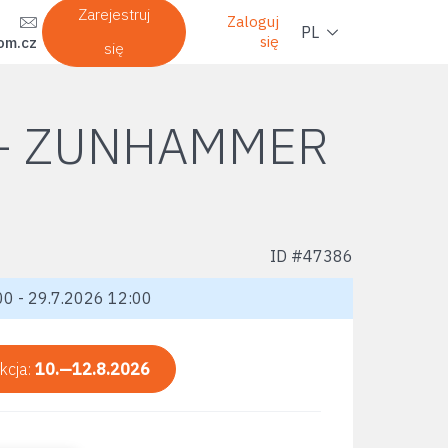
Nawi
Zarejestruj
Zaloguj
PL
się
om.cz
się
 + ZUNHAMMER
ID #
47386
0 - 29.7.2026 12:00
kcja:
10.—12.8.2026