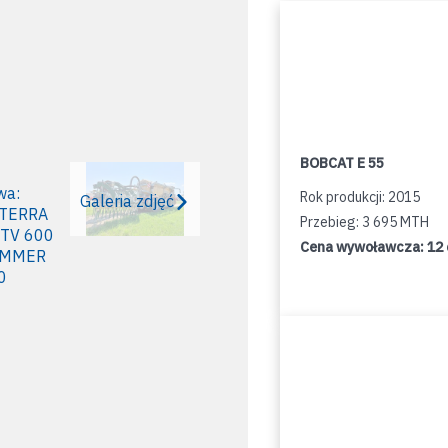
BOBCAT E 55
Rok produkcji: 2015
Galeria zdjęć
Przebieg: 3 695 MTH
Cena wywoławcza:
12